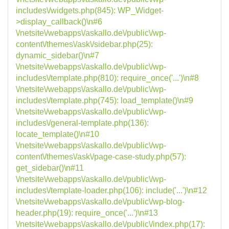
includes\/widgets.php(845): WP_Widget-
>display_callback()\n#6
\/netsite\/webapps\/askallo.de\/public\/wp-
content\/themes\/ask\/sidebar.php(25):
dynamic_sidebar()\n#7
\/netsite\/webapps\/askallo.de\/public\/wp-
includes\/template.php(810): require_once('...')\n#8
\/netsite\/webapps\/askallo.de\/public\/wp-
includes\/template.php(745): load_template()\n#9
\/netsite\/webapps\/askallo.de\/public\/wp-
includes\/general-template.php(136):
locate_template()\n#10
\/netsite\/webapps\/askallo.de\/public\/wp-
content\/themes\/ask\/page-case-study.php(57):
get_sidebar()\n#11
\/netsite\/webapps\/askallo.de\/public\/wp-
includes\/template-loader.php(106): include('...')\n#12
\/netsite\/webapps\/askallo.de\/public\/wp-blog-
header.php(19): require_once('...')\n#13
\/netsite\/webapps\/askallo.de\/public\/index.php(17):