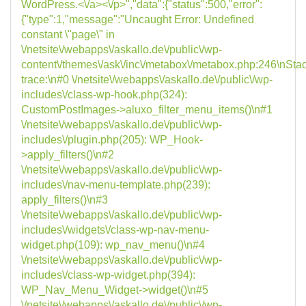
WordPress.<\/a><\/p>","data":{"status":500,"error":
{"type":1,"message":"Uncaught Error: Undefined
constant \"page\" in
\/netsite\/webapps\/askallo.de\/public\/wp-
content\/themes\/ask\/inc\/metabox\/metabox.php:246\nSta
trace:\n#0 \/netsite\/webapps\/askallo.de\/public\/wp-
includes\/class-wp-hook.php(324):
CustomPostImages->aluxo_filter_menu_items()\n#1
\/netsite\/webapps\/askallo.de\/public\/wp-
includes\/plugin.php(205): WP_Hook-
>apply_filters()\n#2
\/netsite\/webapps\/askallo.de\/public\/wp-
includes\/nav-menu-template.php(239):
apply_filters()\n#3
\/netsite\/webapps\/askallo.de\/public\/wp-
includes\/widgets\/class-wp-nav-menu-
widget.php(109): wp_nav_menu()\n#4
\/netsite\/webapps\/askallo.de\/public\/wp-
includes\/class-wp-widget.php(394):
WP_Nav_Menu_Widget->widget()\n#5
\/netsite\/webapps\/askallo.de\/public\/wp-