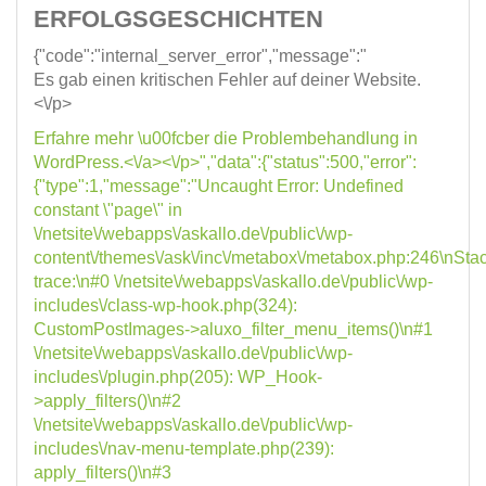
ERFOLGSGESCHICHTEN
{"code":"internal_server_error","message":"
Es gab einen kritischen Fehler auf deiner Website.
<\/p>
Erfahre mehr \u00fcber die Problembehandlung in
WordPress.<\/a><\/p>","data":{"status":500,"error":
{"type":1,"message":"Uncaught Error: Undefined
constant \"page\" in
\/netsite\/webapps\/askallo.de\/public\/wp-
content\/themes\/ask\/inc\/metabox\/metabox.php:246\nSta
trace:\n#0 \/netsite\/webapps\/askallo.de\/public\/wp-
includes\/class-wp-hook.php(324):
CustomPostImages->aluxo_filter_menu_items()\n#1
\/netsite\/webapps\/askallo.de\/public\/wp-
includes\/plugin.php(205): WP_Hook-
>apply_filters()\n#2
\/netsite\/webapps\/askallo.de\/public\/wp-
includes\/nav-menu-template.php(239):
apply_filters()\n#3