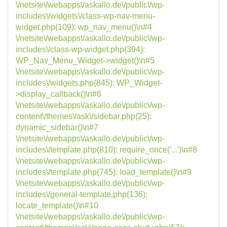
\/netsite\/webapps\/askallo.de\/public\/wp-
includes\/widgets\/class-wp-nav-menu-
widget.php(109): wp_nav_menu()\n#4
\/netsite\/webapps\/askallo.de\/public\/wp-
includes\/class-wp-widget.php(394):
WP_Nav_Menu_Widget->widget()\n#5
\/netsite\/webapps\/askallo.de\/public\/wp-
includes\/widgets.php(845): WP_Widget-
>display_callback()\n#6
\/netsite\/webapps\/askallo.de\/public\/wp-
content\/themes\/ask\/sidebar.php(25):
dynamic_sidebar()\n#7
\/netsite\/webapps\/askallo.de\/public\/wp-
includes\/template.php(810): require_once('...')\n#8
\/netsite\/webapps\/askallo.de\/public\/wp-
includes\/template.php(745): load_template()\n#9
\/netsite\/webapps\/askallo.de\/public\/wp-
includes\/general-template.php(136):
locate_template()\n#10
\/netsite\/webapps\/askallo.de\/public\/wp-